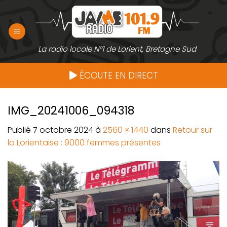
Passer
au
contenu
La radio locale N°1 de Lorient, Bretagne Sud
ÉCOUTE EN DIRECT
IMG_20241006_094318
Publié
7 octobre 2024
à
2560 × 1440
dans
Retour sur
la Lorientaise : 9000 femmes présentes