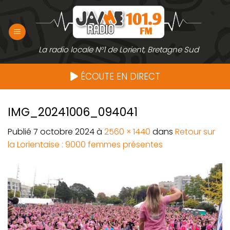
Passer
au
contenu
La radio locale N°1 de Lorient, Bretagne Sud
ÉCOUTE EN DIRECT
IMG_20241006_094041
Publié
7 octobre 2024
à
2560 × 1440
dans
Retour sur
la Lorientaise : 9000 femmes présentes