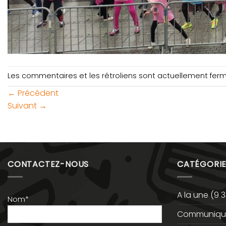
Les commentaires et les rétroliens sont actuellement fer
←
Précédent
Suivant
→
CONTACTEZ-NOUS
CATÉGORIE
A la une
(9 3
Nom*
Communiqué