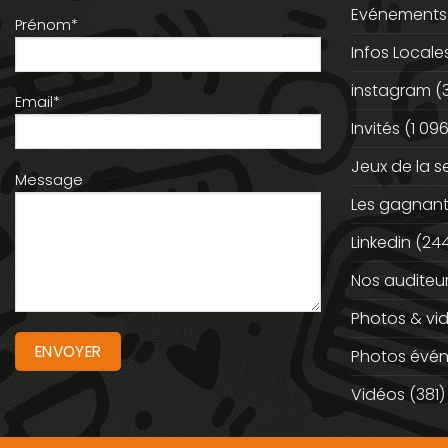
Evénements
Prénom*
Infos Locale
instagram
(
Email*
Invités
(1 096
Jeux de la 
Message
Les gagnan
Linkedin
(244
Nos auditeu
Photos & vi
Photos évé
Vidéos
(381)