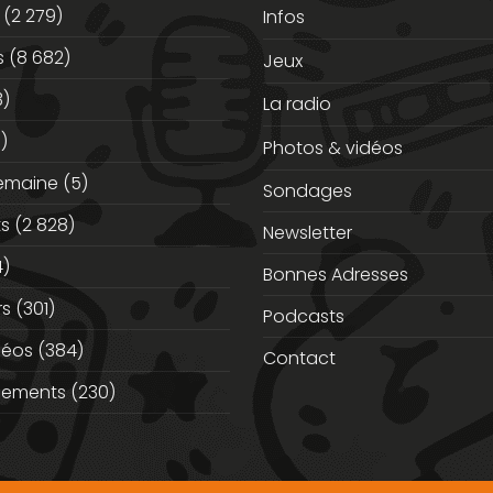
(2 279)
Infos
s
(8 682)
Jeux
3)
La radio
)
Photos & vidéos
semaine
(5)
Sondages
ts
(2 828)
Newsletter
)
Bonnes Adresses
rs
(301)
Podcasts
déos
(384)
Contact
nements
(230)