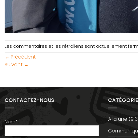
Les commentaires et les rétroliens sont actuellement fer
←
Précédent
Suivant
→
CONTACTEZ-NOUS
CATÉGORIE
A la une
(9 3
Nom*
Communiqué