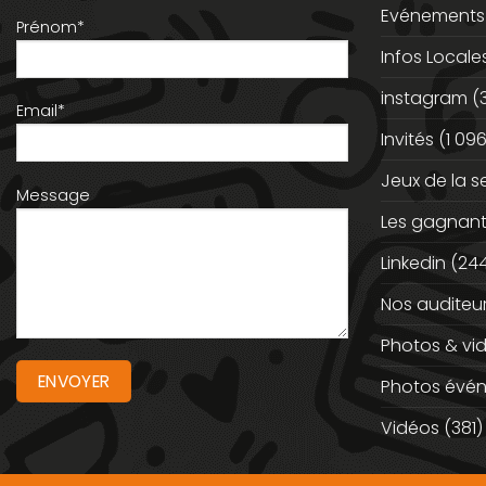
Evénements
Prénom*
Infos Locale
instagram
(
Email*
Invités
(1 096
Jeux de la 
Message
Les gagnan
Linkedin
(244
Nos auditeu
Photos & vi
Photos évé
Vidéos
(381)