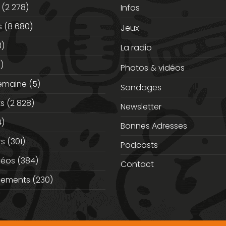
(2 278)
Infos
s
(8 680)
Jeux
3)
La radio
)
Photos & vidéos
semaine
(5)
Sondages
ts
(2 828)
Newsletter
)
Bonnes Adresses
rs
(301)
Podcasts
déos
(384)
Contact
nements
(230)