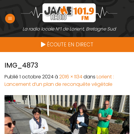
Passer
au
contenu
La radio locale N°1 de Lorient, Bretagne Sud
ÉCOUTE EN DIRECT
IMG_4873
Publié
1 octobre 2024
à
2016 × 1134
dans
Lorient :
Lancement d’un plan de reconquête végétale