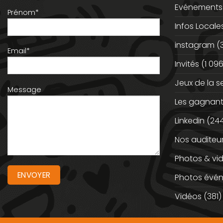
Evénements
Prénom*
Infos Locale
instagram
(
Email*
Invités
(1 096
Jeux de la 
Message
Les gagnan
Linkedin
(244
Nos auditeu
Photos & vi
Photos évé
Vidéos
(381)