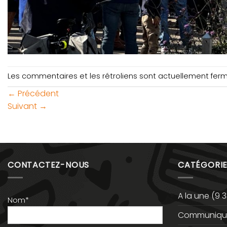
Les commentaires et les rétroliens sont actuellement fer
←
Précédent
Suivant
→
CONTACTEZ-NOUS
CATÉGORIE
A la une
(9 3
Nom*
Communiqué