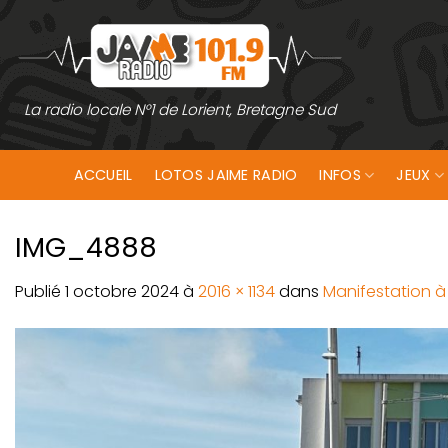
Passer
au
contenu
La radio locale N°1 de Lorient, Bretagne Sud
ACCUEIL
LOTOS JAIME RADIO
INFOS
JEUX
IMG_4888
Publié
1 octobre 2024
à
2016 × 1134
dans
Manifestation à 