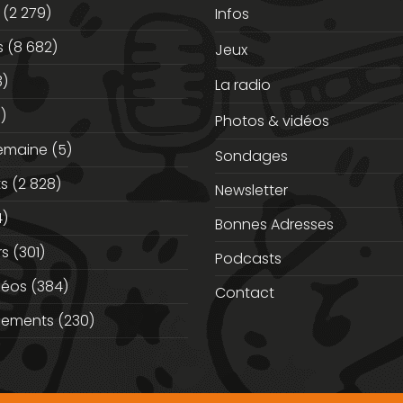
(2 279)
Infos
s
(8 682)
Jeux
3)
La radio
)
Photos & vidéos
semaine
(5)
Sondages
ts
(2 828)
Newsletter
)
Bonnes Adresses
rs
(301)
Podcasts
déos
(384)
Contact
nements
(230)