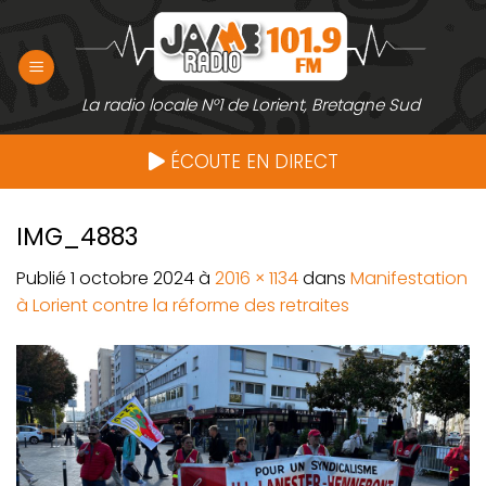
Passer
au
contenu
La radio locale N°1 de Lorient, Bretagne Sud
ÉCOUTE EN DIRECT
IMG_4883
Publié
1 octobre 2024
à
2016 × 1134
dans
Manifestation
à Lorient contre la réforme des retraites