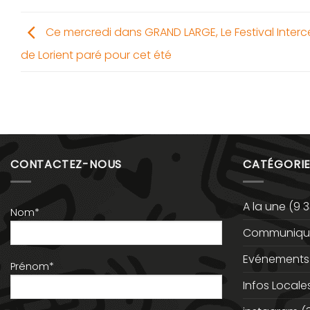
Ce mercredi dans GRAND LARGE, Le Festival Interc
de Lorient paré pour cet été
CONTACTEZ-NOUS
CATÉGORIE
A la une
(9 3
Nom*
Communiqué
Evénements
Prénom*
Infos Locale