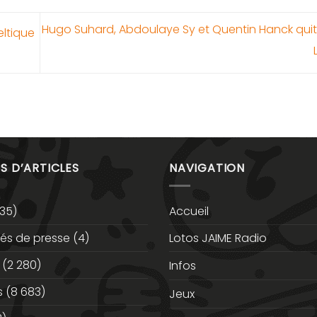
Hugo Suhard, Abdoulaye Sy et Quentin Hanck quit
eltique
S D’ARTICLES
NAVIGATION
35)
Accueil
s de presse
(4)
Lotos JAIME Radio
(2 280)
Infos
s
(8 683)
Jeux