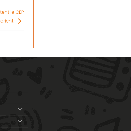
tent le CEP
Lorient