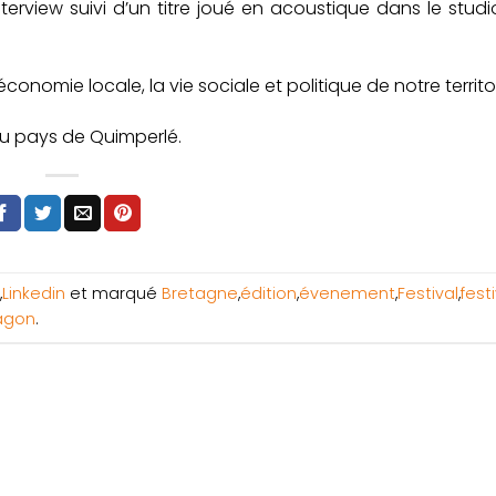
interview suivi d’un titre joué en acoustique dans le stud
conomie locale, la vie sociale et politique de notre territoi
 du pays de Quimperlé.
,
Linkedin
et marqué
Bretagne
,
édition
,
évenement
,
Festival
,
fest
agon
.