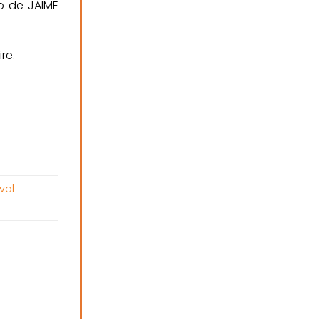
io de JAIME
re.
ival