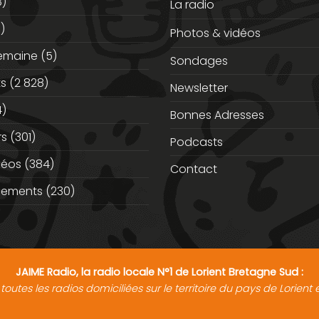
3)
La radio
)
Photos & vidéos
semaine
(5)
Sondages
ts
(2 828)
Newsletter
)
Bonnes Adresses
rs
(301)
Podcasts
déos
(384)
Contact
nements
(230)
JAIME Radio, la radio locale N°1 de Lorient Bretagne Sud :
toutes les radios domiciliées sur le territoire du pays de Lorien