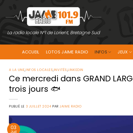
Passer
au
contenu
La radio locale N°1 de Lorient, Bretagne Sud
ACCUEIL
LOTOS JAIME RADIO
INFOS
JEUX
A LA UNE
,
INFOS LOCALES
,
INVITÉS
,
LINKEDIN
Ce mercredi dans GRAND LARGE
trois jours 🐟
PUBLIÉ LE
3 JUILLET 2024
PAR
JAIME RADIO
03
Juil