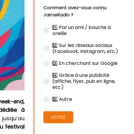
Comment avez-vous connu
JaimeRadio ?
1️⃣ Par un ami / bouche à
oreille
2️⃣ Sur les réseaux sociaux
(Facebook, Instagram, etc.)
3️⃣ En cherchant sur Google
4️⃣ Grâce à une publicité
(affiche, flyer, pub en ligne,
etc.)
5️⃣ Autre
 week-end,
dédiée à
VOTEZ
 jusqu’au
 festival