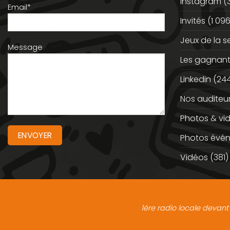
instagram
(
Email*
Invités
(1 096
Jeux de la 
Message
Les gagnan
Linkedin
(244
Nos auditeu
Photos & vi
Photos évé
Vidéos
(381)
1ère radio locale devant 