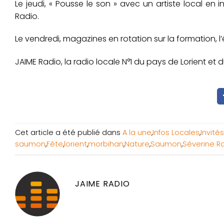
Le jeudi, « Pousse le son » avec un artiste local en 
Radio.
Le vendredi, magazines en rotation sur la formation, l’é
JAIME Radio, la radio locale N°1 du pays de Lorient et
Cet article a été publié dans
A la une
,
Infos Locales
,
Invités
saumon
,
Fête
,
lorient
,
morbihan
,
Nature
,
Saumon
,
Séverine R
JAIME RADIO