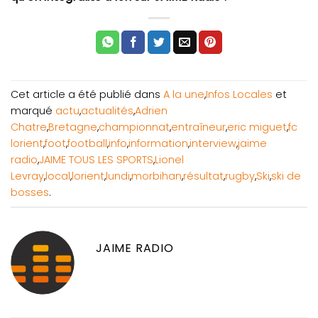
Cet article a été publié dans
A la une
,
Infos Locales
et
marqué
actu
,
actualités
,
Adrien
Chatre
,
Bretagne
,
championnat
,
entraîneur
,
eric miguet
,
fc
lorient
,
foot
,
football
,
info
,
information
,
interview
,
jaime
radio
,
JAIME TOUS LES SPORTS
,
Lionel
Levray
,
local
,
lorient
,
lundi
,
morbihan
,
résultat
,
rugby
,
Ski
,
ski de
bosses
.
JAIME RADIO