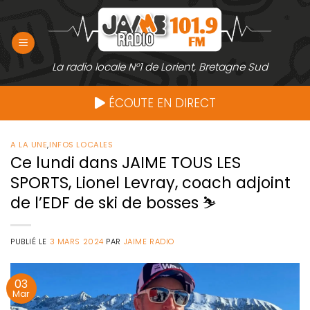
Passer
au
contenu
La radio locale N°1 de Lorient, Bretagne Sud
ÉCOUTE EN DIRECT
A LA UNE
,
INFOS LOCALES
Ce lundi dans JAIME TOUS LES
SPORTS, Lionel Levray, coach adjoint
de l’EDF de ski de bosses ⛷️
PUBLIÉ LE
3 MARS 2024
PAR
JAIME RADIO
03
Mar