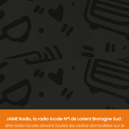
JAIME Radio, la radio locale N°1 de Lorient Bretagne Sud :
1ère radio locale devant toutes les radios domiciliées sur le