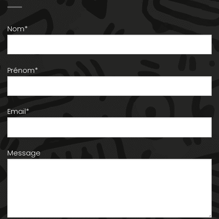
Nom*
Prénom*
Email*
Message