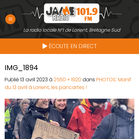
Passer
au
contenu
La radio locale N°1 de Lorient, Bretagne Sud
ÉCOUTE EN DIRECT
IMG_1894
Publié
13 avril 2023
à
2560 × 1920
dans
PHOTOS: Manif
du 13 avril à Lorient, les pancartes !