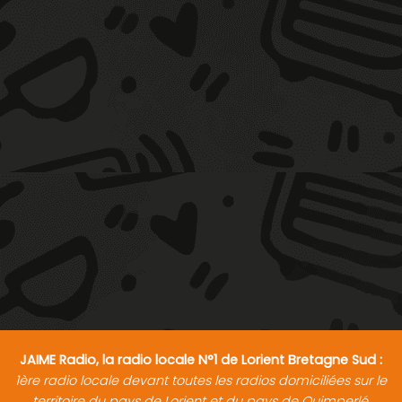
JAIME Radio, la radio locale N°1 de Lorient Bretagne Sud :
1ère radio locale devant toutes les radios domiciliées sur le
territoire du pays de Lorient et du pays de Quimperlé.