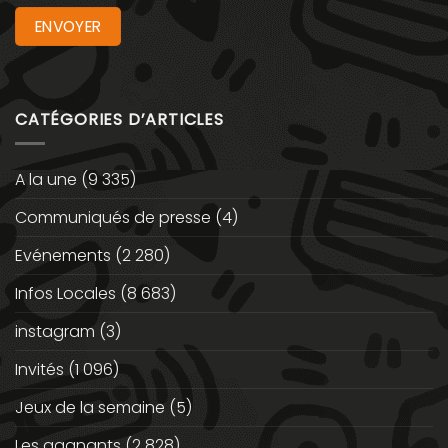
CATÉGORIES D’ARTICLES
A la une
(9 335)
Communiqués de presse
(4)
Evénements
(2 280)
Infos Locales
(8 683)
instagram
(3)
Invités
(1 096)
Jeux de la semaine
(5)
Les gagnants
(2 828)