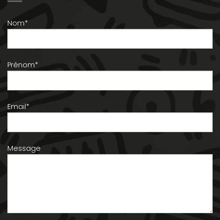
Nom*
Prénom*
Email*
Message