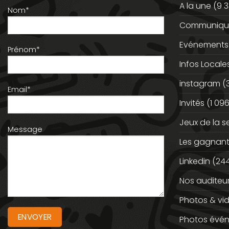
A la une
(9 3
Nom*
Communiqué
Evénements
Prénom*
Infos Locale
instagram
(
Email*
Invités
(1 096
Jeux de la 
Message
Les gagnan
Linkedin
(244
Nos auditeu
Photos & vi
Photos évé