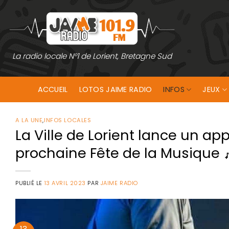
Passer
au
contenu
La radio locale N°1 de Lorient, Bretagne Sud
ACCUEIL
LOTOS JAIME RADIO
INFOS
JEUX
A LA UNE
,
INFOS LOCALES
La Ville de Lorient lance un ap
prochaine Fête de la Musique 
PUBLIÉ LE
13 AVRIL 2023
PAR
JAIME RADIO