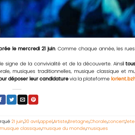
rée le mercredi 21 juin
. Comme chaque année, les rues 
 signe de la convivialité et de la découverte. Ains
i tou
horale, musiques traditionnelles, musique classique et 
 pour déposer leur candidature
via la plateforme
lorient.bz
rqué
21 juin
,
30 avril
,
appel
,
Artiste
,
Bretagne
,
Chorale
,
concert
,
fete
musique classique
,
musique du monde
,
musiques