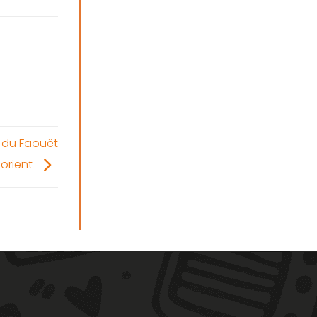
e du Faouët
Lorient