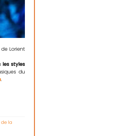
de Lorient
s les styles
musiques du
h
.
 de la