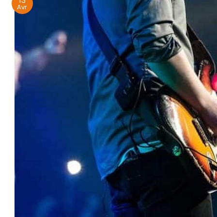
13
Avr