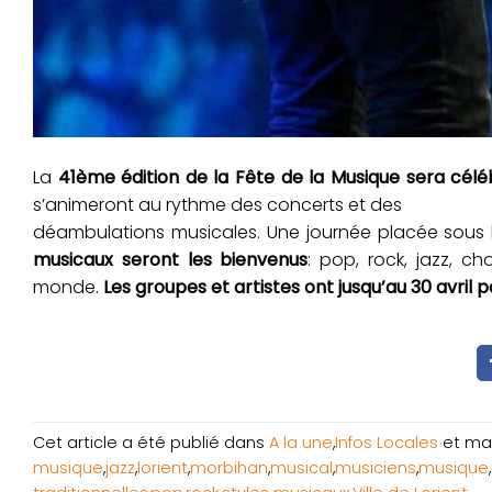
La
41ème édition de la Fête de la Musique sera céléb
s’animeront au rythme des concerts et des
déambulations musicales. Une journée placée sous le
musicaux seront les bienvenus
: pop, rock, jazz, c
monde.
Les groupes et artistes ont jusqu’au 30 avril
Cet article a été publié dans
A la une
,
Infos Locales
et ma
musique
,
jazz
,
lorient
,
morbihan
,
musical
,
musiciens
,
musique
,