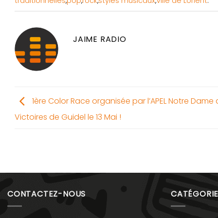
traditionnelles
,
pop
,
rock
,
styles musicaux
,
Ville de Lorient
.
JAIME RADIO
1ère Color Race organisée par l’APEL Notre Dame 
Victoires de Guidel le 13 Mai !
CONTACTEZ-NOUS
CATÉGORIE