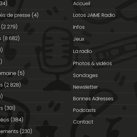
34)
Accueil
s de presse
(4)
Lotos JAIME Radio
(2 279)
Infos
s
(8 682)
Jeux
3)
La radio
)
Photos & vidéos
semaine
(5)
Sondages
ts
(2 828)
Newsletter
)
Bonnes Adresses
rs
(301)
Podcasts
déos
(384)
Contact
nements
(230)