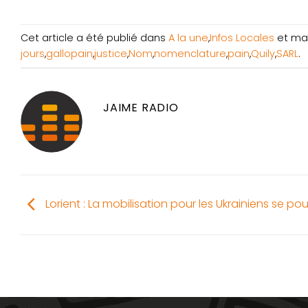
Cet article a été publié dans
A la une
,
Infos Locales
et ma
jours
,
gallopain
,
justice
,
Nom
,
nomenclature
,
pain
,
Quily
,
SARL
.
JAIME RADIO
Lorient : La mobilisation pour les Ukrainiens se pou