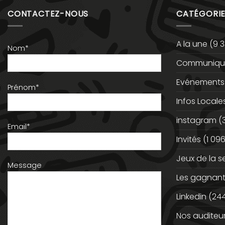
CONTACTEZ-NOUS
CATÉGORIE
A la une
(9 3
Nom*
Communiqué
Evénements
Prénom*
Infos Locale
instagram
(
Email*
Invités
(1 096
Jeux de la 
Message
Les gagnan
Linkedin
(244
Nos auditeu