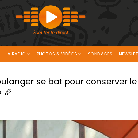
LA RADIO
PHOTOS & VIDÉOS
SONDAGES
NEWSLET
 boulanger se bat pour conserver l
 🥖