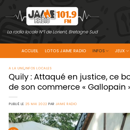
Passer
au
contenu
La radio locale N°1 de Lorient, Bretagne Sud
ACCUEIL
LOTOS JAIME RADIO
INFOS
JEUX
A LA UNE
,
INFOS LOCALES
Quily : Attaqué en justice, ce
de son commerce « Gallopain »
PUBLIÉ LE
25 MAI 2022
PAR
JAIME RADIO