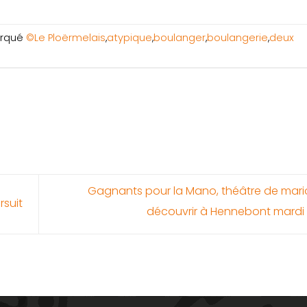
rqué
©Le Ploërmelais
,
atypique
,
boulanger
,
boulangerie
,
deux
Gagnants pour la Mano, théâtre de mari
rsuit
découvrir à Hennebont mardi 