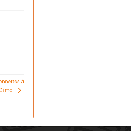
onnettes à
31 mai