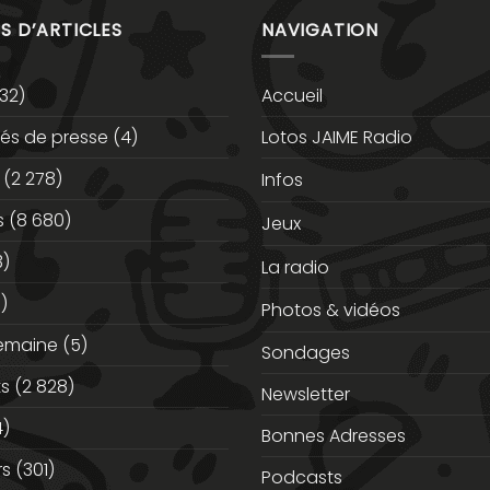
S D’ARTICLES
NAVIGATION
32)
Accueil
s de presse
(4)
Lotos JAIME Radio
(2 278)
Infos
s
(8 680)
Jeux
3)
La radio
)
Photos & vidéos
semaine
(5)
Sondages
ts
(2 828)
Newsletter
)
Bonnes Adresses
rs
(301)
Podcasts