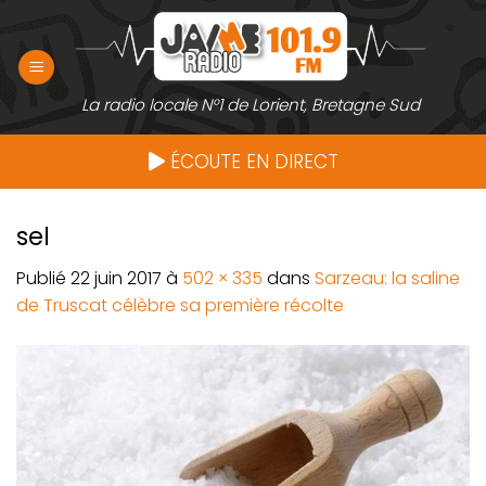
Passer
au
contenu
La radio locale N°1 de Lorient, Bretagne Sud
ÉCOUTE EN DIRECT
sel
Publié
22 juin 2017
à
502 × 335
dans
Sarzeau: la saline
de Truscat célèbre sa première récolte