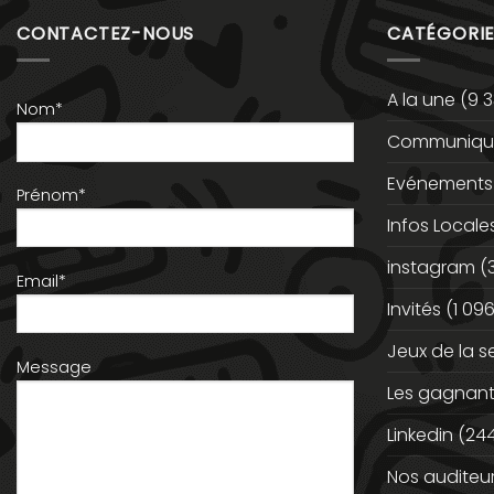
CONTACTEZ-NOUS
CATÉGORIE
A la une
(9 3
Nom*
Communiqué
Evénements
Prénom*
Infos Locale
instagram
(
Email*
Invités
(1 096
Jeux de la 
Message
Les gagnan
Linkedin
(244
Nos auditeu