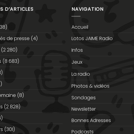
S D’ARTICLES
NAVIGATION
38)
Accueil
s de presse
(4)
Lotos JAIME Radio
(2 280)
Infos
s
(8 683)
Jeux
3)
La radio
)
Photos & vidéos
semaine
(8)
Sondages
ts
(2 828)
Newsletter
)
Bonnes Adresses
rs
(301)
Podcasts