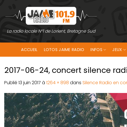
Passer
au
contenu
La radio locale N°1 de Lorient, Bretagne Sud
ACCUEIL
LOTOS JAIME RADIO
INFOS
JEUX
2017-06-24, concert silence rad
Publié
13 juin 2017
à
1264 × 898
dans
Silence Radio en co