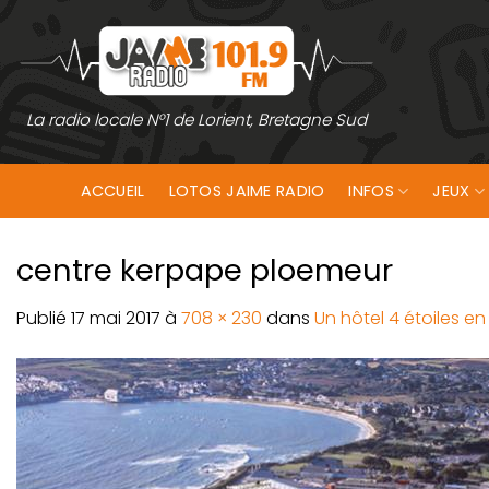
Passer
au
contenu
La radio locale N°1 de Lorient, Bretagne Sud
ACCUEIL
LOTOS JAIME RADIO
INFOS
JEUX
centre kerpape ploemeur
Publié
17 mai 2017
à
708 × 230
dans
Un hôtel 4 étoiles e