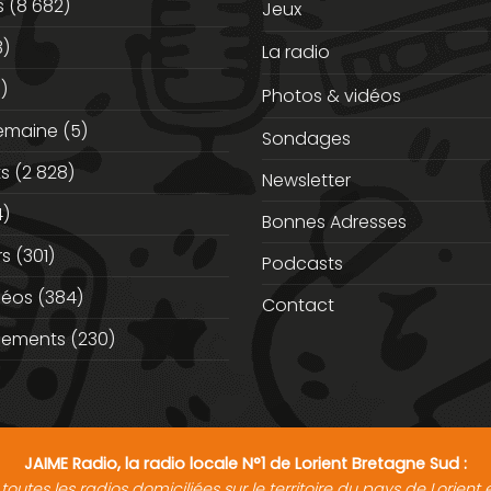
s
(8 682)
Jeux
3)
La radio
)
Photos & vidéos
semaine
(5)
Sondages
ts
(2 828)
Newsletter
)
Bonnes Adresses
rs
(301)
Podcasts
déos
(384)
Contact
nements
(230)
JAIME Radio, la radio locale N°1 de Lorient Bretagne Sud :
toutes les radios domiciliées sur le territoire du pays de Lorien