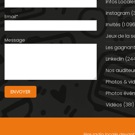
Infos Locale
instagram
(
Email*
Invités
(1 096
Jeux de la 
Message
Les gagnan
Linkedin
(244
Nos auditeu
Photos & vi
Photos évé
Vidéos
(381)
1ère radio locale devant 