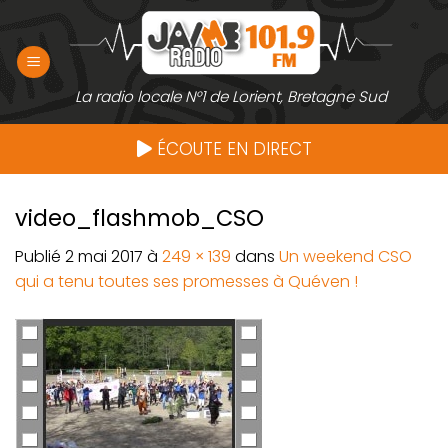
Passer
au
contenu
La radio locale N°1 de Lorient, Bretagne Sud
ÉCOUTE EN DIRECT
video_flashmob_CSO
Publié
2 mai 2017
à
249 × 139
dans
Un weekend CSO
qui a tenu toutes ses promesses à Quéven !