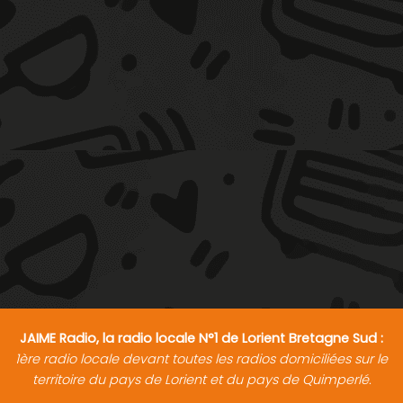
JAIME Radio, la radio locale N°1 de Lorient Bretagne Sud :
1ère radio locale devant toutes les radios domiciliées sur le
territoire du pays de Lorient et du pays de Quimperlé.