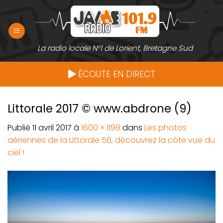
Passer
au
contenu
La radio locale N°1 de Lorient, Bretagne Sud
ÉCOUTE EN DIRECT
Littorale 2017 © www.abdrone (9)
Publié
11 avril 2017
à
1600 × 1199
dans
Les photos
aériennes de la Littorale 56, découvrez la côte vue du
ciel !