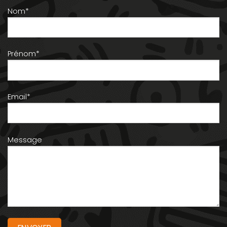
Nom*
Prénom*
Email*
Message