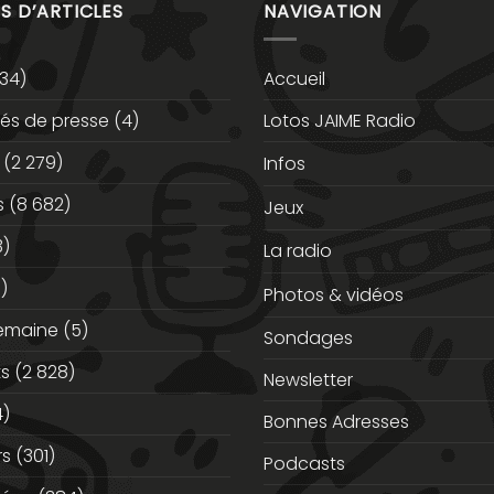
S D’ARTICLES
NAVIGATION
34)
Accueil
s de presse
(4)
Lotos JAIME Radio
(2 279)
Infos
s
(8 682)
Jeux
3)
La radio
)
Photos & vidéos
semaine
(5)
Sondages
ts
(2 828)
Newsletter
)
Bonnes Adresses
rs
(301)
Podcasts