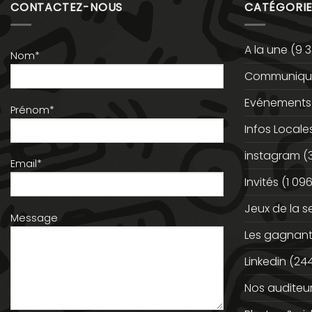
CONTACTEZ-NOUS
CATÉGORIE
A la une
(9 3
Nom*
Communiqué
Evénements
Prénom*
Infos Locale
instagram
(
Email*
Invités
(1 096
Jeux de la 
Message
Les gagnan
Linkedin
(244
Nos auditeu