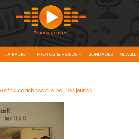
LA RADIO
PHOTOS & VIDÉOS
SONDAGES
NEWSLET
e Lafaix, coach scolaire pour les jeunes