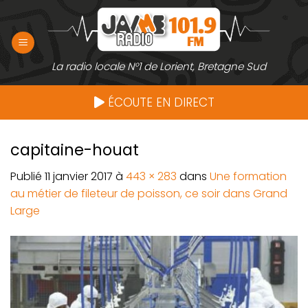
Passer
au
contenu
La radio locale N°1 de Lorient, Bretagne Sud
ÉCOUTE EN DIRECT
capitaine-houat
Publié
11 janvier 2017
à
443 × 283
dans
Une formation
au métier de fileteur de poisson, ce soir dans Grand
Large