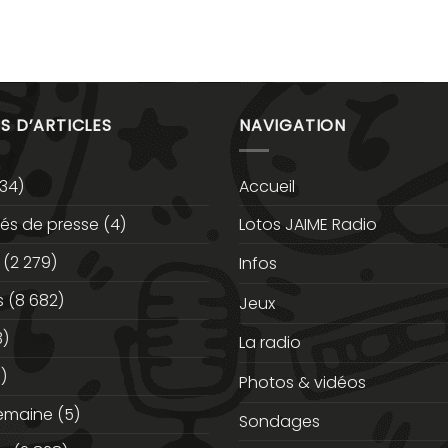
S D’ARTICLES
NAVIGATION
34)
Accueil
s de presse
(4)
Lotos JAIME Radio
(2 279)
Infos
s
(8 682)
Jeux
3)
La radio
)
Photos & vidéos
semaine
(5)
Sondages