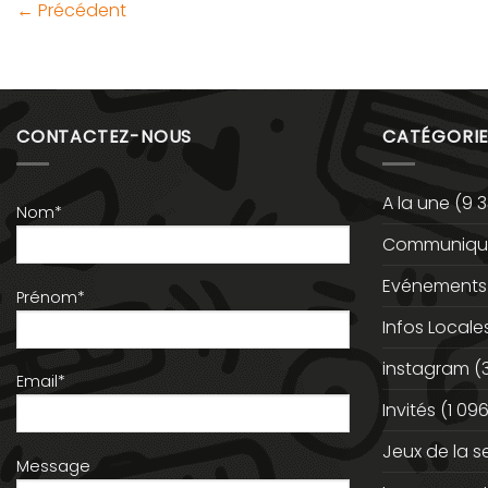
←
Précédent
CONTACTEZ-NOUS
CATÉGORIE
A la une
(9 3
Nom*
Communiqué
Evénements
Prénom*
Infos Locale
instagram
(
Email*
Invités
(1 096
Jeux de la 
Message