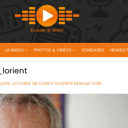
LA RADIO
PHOTOS & VIDÉOS
SONDAGES
NEWSLET
lorient
uche. Le maire de Lorient soutient Manuel Valls