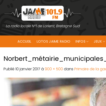
Passer
au
contenu
La radio locale N°1 de Lorient, Bretagne Sud
ACCUEIL
LOTOS JAIME RADIO
INFOS
JEUX
Norbert_métairie_municipales_
Publié
10 janvier 2017
à
900 × 500
dans
Primaire de la ga