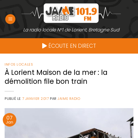
Passer
au
contenu
La radio locale N°1 de Lorient, Bretagne Sud
ÉCOUTE EN DIRECT
INFOS LOCALES
À Lorient Maison de la mer : la
démolition file bon train
PUBLIÉ LE
7 JANVIER 2017
PAR
JAIME RADIO
07
Jan