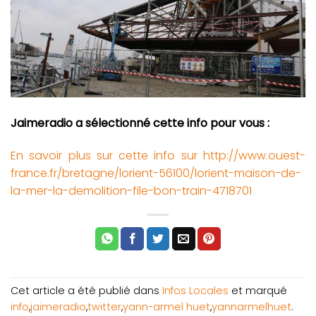
Jaimeradio a sélectionné cette info pour vous :
En savoir plus sur cette info sur http://www.ouest-
france.fr/bretagne/lorient-56100/lorient-maison-de-
la-mer-la-demolition-file-bon-train-4718701
Cet article a été publié dans
Infos Locales
et marqué
info
,
jaimeradio
,
twitter
,
yann-armel huet
,
yannarmelhuet
.