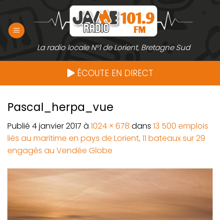
Passer
au
contenu
La radio locale N°1 de Lorient, Bretagne Sud
ÉCOUTE EN DIRECT
Pascal_herpa_vue
Publié
4 janvier 2017
à
1024 × 678
dans
13 500 emplois
liés au maritime en pays de Lorient, 11 bateaux sur 29
engagés au Vendée Globe