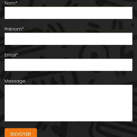
Nom*
Prénom*
Email*
Message