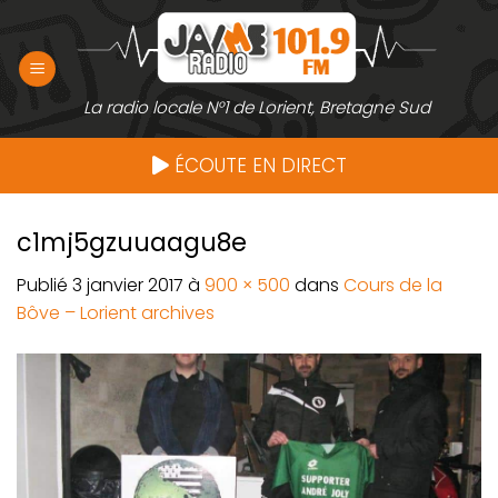
Passer
au
contenu
La radio locale N°1 de Lorient, Bretagne Sud
ÉCOUTE EN DIRECT
c1mj5gzuuaagu8e
Publié
3 janvier 2017
à
900 × 500
dans
Cours de la
Bôve – Lorient archives