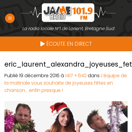
Passer
au
contenu
La radio locale N°1 de Lorient, Bretagne Sud
ÉCOUTE EN DIRECT
eric_laurent_alexandra_joyeuses_fe
Publié
19 décembre 2016
à
1417 × 642
dans
L’équipe de
la matinale vous souhaite de joyeuses fêtes en
chanson… enfin presque !