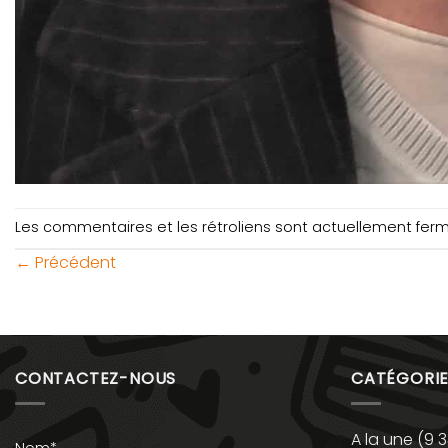
Les commentaires et les rétroliens sont actuellement fer
←
Précédent
CONTACTEZ-NOUS
CATÉGORIE
A la une
(9 3
Nom*