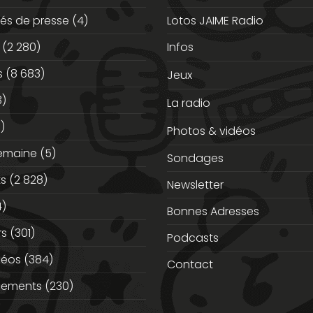
s de presse
(4)
Lotos JAIME Radio
(2 280)
Infos
s
(8 683)
Jeux
3)
La radio
)
Photos & vidéos
semaine
(5)
Sondages
ts
(2 828)
Newsletter
)
Bonnes Adresses
rs
(301)
Podcasts
déos
(384)
Contact
nements
(230)