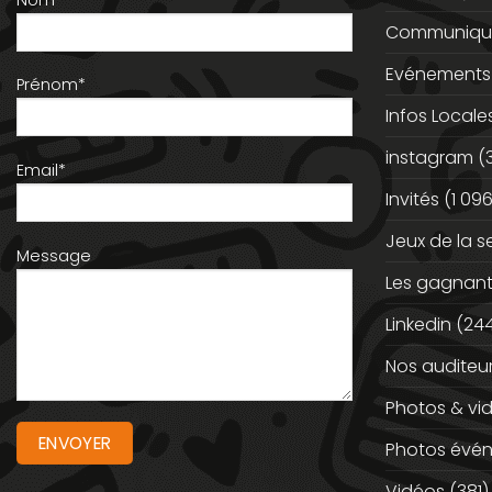
Communiqué
Evénements
Prénom*
Infos Locale
instagram
(
Email*
Invités
(1 096
Jeux de la 
Message
Les gagnan
Linkedin
(244
Nos auditeu
Photos & vi
Photos évé
Vidéos
(381)