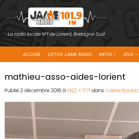
Passer
au
contenu
La radio locale N°1 de Lorient, Bretagne Sud
ACCUEIL
LOTOS JAIME RADIO
INFOS
JEUX
mathieu-asso-aides-lorient
Publié
2 décembre 2016
à
1422 × 1771
dans
Carine Boutec,