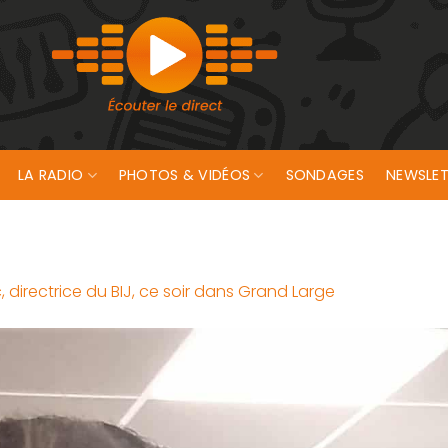
LA RADIO
PHOTOS & VIDÉOS
SONDAGES
NEWSLET
 directrice du BIJ, ce soir dans Grand Large