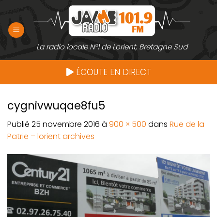
Passer
au
contenu
La radio locale N°1 de Lorient, Bretagne Sud
ÉCOUTE EN DIRECT
cygnivwuqae8fu5
Publié
25 novembre 2016
à
900 × 500
dans
Rue de la
Patrie – lorient archives