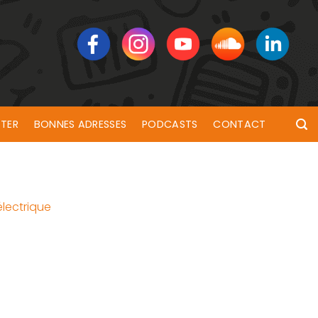
TER
BONNES ADRESSES
PODCASTS
CONTACT
lectrique