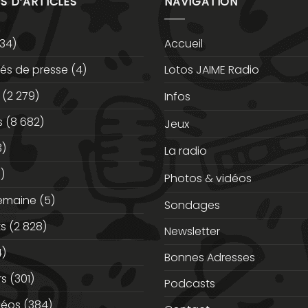
S D’ARTICLES
NAVIGATION
34)
Accueil
s de presse
(4)
Lotos JAIME Radio
(2 279)
Infos
s
(8 682)
Jeux
3)
La radio
)
Photos & vidéos
semaine
(5)
Sondages
ts
(2 828)
Newsletter
)
Bonnes Adresses
rs
(301)
Podcasts
déos
(384)