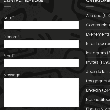
CONTACTEZ-NOUS
CATÉGORIE
A la une
(9 3
Nom*
Communiqué
Evénements
Prénom*
Infos Locale
instagram
(
Email*
Invités
(1 096
Jeux de la 
Message
Les gagnan
Linkedin
(244
Nos auditeu
Photos & vi