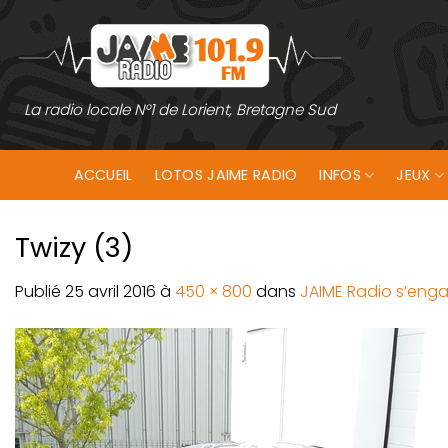
Passer
au
contenu
La radio locale N°1 de Lorient, Bretagne Sud
ACCUEIL
LOTOS JAIME RADIO
INFOS
JEUX
Twizy (3)
Publié
25 avril 2016
à
450 × 800
dans
JAIME Radio s’enga